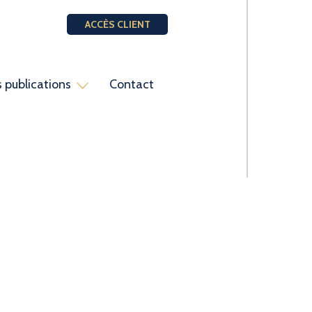
ACCÈS CLIENT
 publications
Contact
ent
aires
Institutions locales