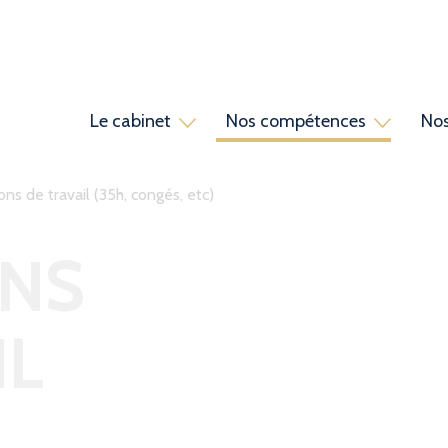
Le cabinet
Nos compétences
Nos
ue
ts associés
ticles
Ressources humaines
Ouvrages
Avocats collaborateurs
Dictionnaires juridiques
Urbanisme et environnem
Avocats parten
ons de travail (35h, congés, etc)
ONS
IL