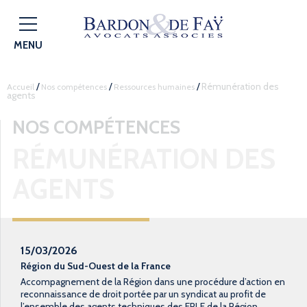
MENU
/
/
/
Rémunération des
Accueil
Nos compétences
Ressources humaines
agents
NOS COMPÉTENCES
RÉMUNÉRATION DES
AGENTS
15/03/2026
Région du Sud-Ouest de la France
Accompagnement de la Région dans une procédure d’action en
reconnaissance de droit portée par un syndicat au profit de
l’ensemble des agents techniques des EPLE de la Région