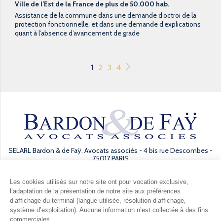
Ville de l’Est de la France de plus de 50.000 hab.
Assistance de la commune dans une demande d’octroi de la
protection fonctionnelle, et dans une demande d’explications
quant à l’absence d’avancement de grade
1
2
3
4
SELARL Bardon & de Faÿ, Avocats associés - 4 bis rue Descombes -
75017 PARIS
Les cookies utilisés sur notre site ont pour vocation exclusive,
l’adaptation de la présentation de notre site aux préférences
d’affichage du terminal (langue utilisée, résolution d’affichage,
Mentions légales
Gestion des données
système d’exploitation). Aucune information n’est collectée à des fins
Exercez vos droits
Contact
Accès client
commerciales.