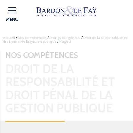
MENU
/
/
/
Accueil
Nos compétences
Droit public général
Droit de la responsabilité et
/
Page 2
droit pénal de la gestion publique
NOS COMPÉTENCES
DROIT DE LA
RESPONSABILITÉ ET
DROIT PÉNAL DE LA
GESTION PUBLIQUE