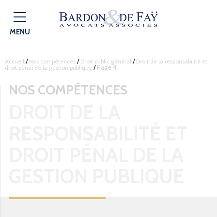
MENU
/
/
/
Accueil
Nos compétences
Droit public général
Droit de la responsabilité et
/
Page 4
droit pénal de la gestion publique
NOS COMPÉTENCES
DROIT DE LA
RESPONSABILITÉ ET
DROIT PÉNAL DE LA
GESTION PUBLIQUE