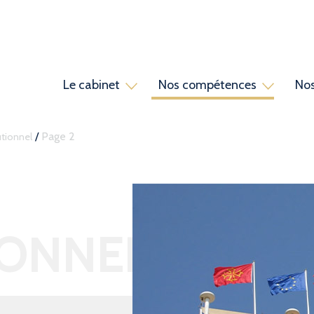
Le cabinet
Nos compétences
Nos
ue
ts associés
ticles
Ressources humaines
Ouvrages
Avocats collaborateurs
Dictionnaires juridiques
Urbanisme et environnem
Avocats parten
/
Page 2
utionnel
IONNEL