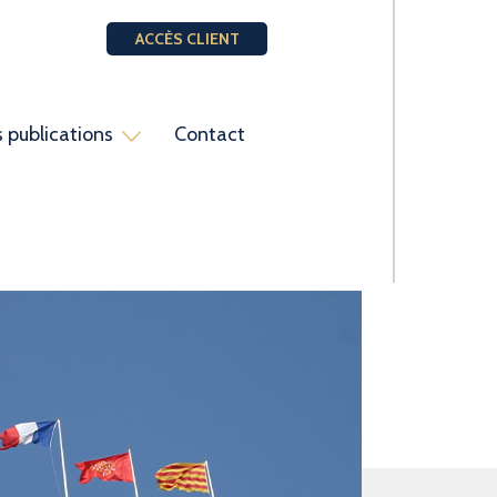
ACCÈS CLIENT
 publications
Contact
ent
aires
Institutions locales