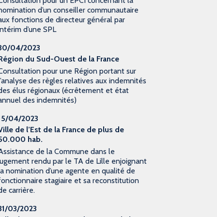
Consultation pour un EPCI concernant la
nomination d’un conseiller communautaire
aux fonctions de directeur général par
intérim d’une SPL
30/04/2023
Région du Sud-Ouest de la France
Consultation pour une Région portant sur
l’analyse des règles relatives aux indemnités
des élus régionaux (écrêtement et état
annuel des indemnités)
15/04/2023
Ville de l’Est de la France de plus de
50.000 hab.
Assistance de la Commune dans le
jugement rendu par le TA de Lille enjoignant
la nomination d’une agente en qualité de
fonctionnaire stagiaire et sa reconstitution
de carrière.
31/03/2023